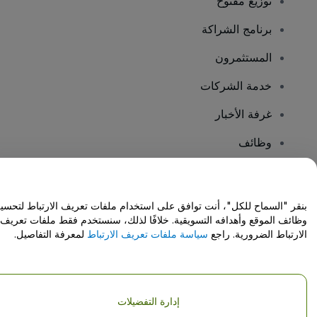
توزيع مفتوح
برنامج الشراكة
المستثمرون
خدمة الشركات
غرفة الأخبار
وظائف
هل لديك أسئلة؟
بنقر "السماح للكل"، أنت توافق على استخدام ملفات تعريف الارتباط لتحسي
وظائف الموقع وأهدافه التسويقية. خلافًا لذلك، سنستخدم فقط ملفات تعريف
مركز المساعدة / اتصل بنا
الارتباط الضرورية. راجع
سياسة ملفات تعريف الارتباط
لمعرفة التفاصيل.
إدارة التفضيلات
حقوق النشر © شركة فياجوجو المحدودة 2026
تفاصيل الشركة