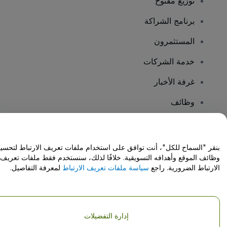
توزيع مفتوح
برنامج الشراكة
المستثمرون
خدمة الشركات
غرفة الأخبار
وظائف
هل لديك أسئلة؟
بنقر "السماح للكل"، أنت توافق على استخدام ملفات تعريف الارتباط لتحسي
وظائف الموقع وأهدافه التسويقية. خلافًا لذلك، سنستخدم فقط ملفات تعريف
مركز المساعدة / اتصل بنا
الارتباط الضرورية. راجع
سياسة ملفات تعريف الارتباط
لمعرفة التفاصيل.
إدارة التفضيلات
حقوق النشر © شركة فياجوجو المحدودة 2026
تفاصيل الشركة