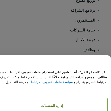
توزيع مفتوح
برنامج الشراكة
المستثمرون
خدمة الشركات
غرفة الأخبار
وظائف
هل لديك أسئلة؟
بنقر "السماح للكل"، أنت توافق على استخدام ملفات تعريف الارتباط لتحسي
وظائف الموقع وأهدافه التسويقية. خلافًا لذلك، سنستخدم فقط ملفات تعريف
مركز المساعدة / اتصل بنا
الارتباط الضرورية. راجع
سياسة ملفات تعريف الارتباط
لمعرفة التفاصيل.
إدارة التفضيلات
حقوق النشر © شركة فياجوجو المحدودة 2026
تفاصيل الشركة