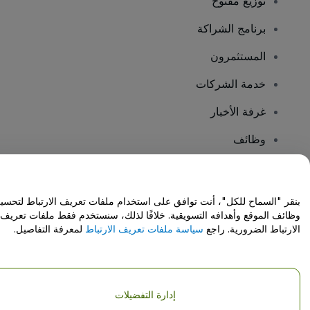
توزيع مفتوح
برنامج الشراكة
المستثمرون
خدمة الشركات
غرفة الأخبار
وظائف
هل لديك أسئلة؟
بنقر "السماح للكل"، أنت توافق على استخدام ملفات تعريف الارتباط لتحسي
وظائف الموقع وأهدافه التسويقية. خلافًا لذلك، سنستخدم فقط ملفات تعريف
مركز المساعدة / اتصل بنا
الارتباط الضرورية. راجع
سياسة ملفات تعريف الارتباط
لمعرفة التفاصيل.
إدارة التفضيلات
حقوق النشر © شركة فياجوجو المحدودة 2026
تفاصيل الشركة