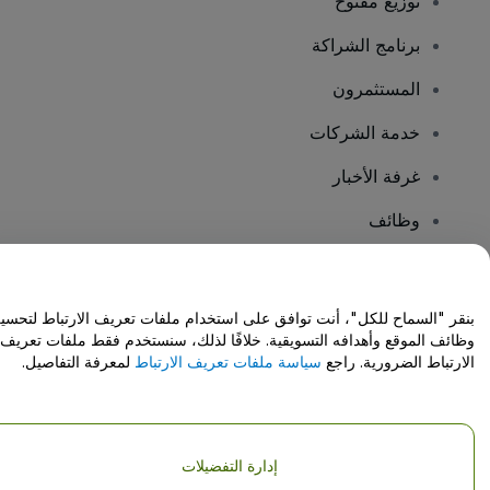
توزيع مفتوح
برنامج الشراكة
المستثمرون
خدمة الشركات
غرفة الأخبار
وظائف
هل لديك أسئلة؟
بنقر "السماح للكل"، أنت توافق على استخدام ملفات تعريف الارتباط لتحسي
وظائف الموقع وأهدافه التسويقية. خلافًا لذلك، سنستخدم فقط ملفات تعريف
مركز المساعدة / اتصل بنا
الارتباط الضرورية. راجع
سياسة ملفات تعريف الارتباط
لمعرفة التفاصيل.
إدارة التفضيلات
حقوق النشر © شركة فياجوجو المحدودة 2026
تفاصيل الشركة