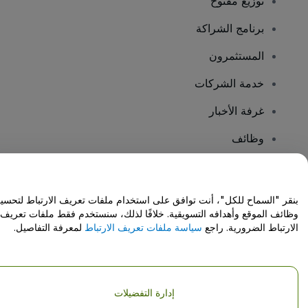
توزيع مفتوح
برنامج الشراكة
المستثمرون
خدمة الشركات
غرفة الأخبار
وظائف
هل لديك أسئلة؟
بنقر "السماح للكل"، أنت توافق على استخدام ملفات تعريف الارتباط لتحسي
وظائف الموقع وأهدافه التسويقية. خلافًا لذلك، سنستخدم فقط ملفات تعريف
مركز المساعدة / اتصل بنا
الارتباط الضرورية. راجع
سياسة ملفات تعريف الارتباط
لمعرفة التفاصيل.
إدارة التفضيلات
حقوق النشر © شركة فياجوجو المحدودة 2026
تفاصيل الشركة