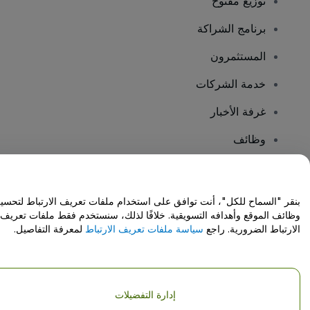
توزيع مفتوح
برنامج الشراكة
المستثمرون
خدمة الشركات
غرفة الأخبار
وظائف
هل لديك أسئلة؟
بنقر "السماح للكل"، أنت توافق على استخدام ملفات تعريف الارتباط لتحسي
وظائف الموقع وأهدافه التسويقية. خلافًا لذلك، سنستخدم فقط ملفات تعريف
مركز المساعدة / اتصل بنا
الارتباط الضرورية. راجع
سياسة ملفات تعريف الارتباط
لمعرفة التفاصيل.
إدارة التفضيلات
حقوق النشر © شركة فياجوجو المحدودة 2026
تفاصيل الشركة