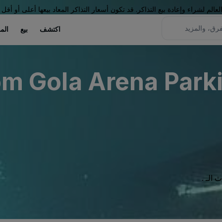
لم لشراء وإعادة بيع التذاكر. قد تكون أسعار التذاكر المعاد بيعها أعلى أو أقل 
اكتشف
بيع
الم
m Gola Arena Parkin
الـ .