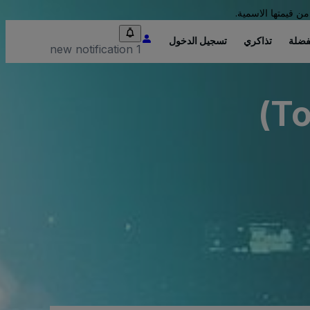
من قيمتها الاسمية.
فضلة
تذاكري
تسجيل الدخول
1 new notification
To