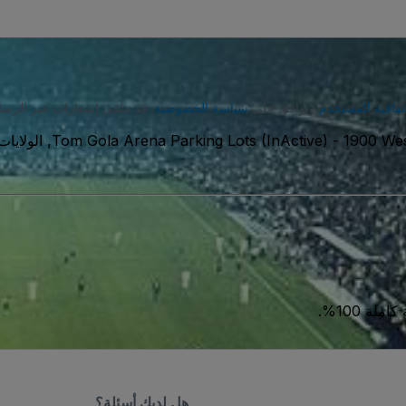
تفاقية المستخدم
وتوافق على
سياسة الخصوصية
. قد تتلقى إشعارات عبر الرسا
حدة الامريكية
-
Tom Gola Arena Parking Lots (InActive)
ة 100%.
هل لديك أسئلة؟