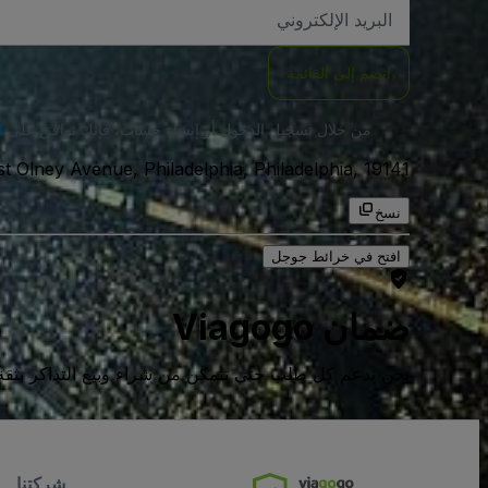
العنوان
الاكتروني
انضم إلى القائمة
من خلال تسجيل الدخول أو إنشاء حساب، فإنك توافق على
ا
1900 West Olney Avenue, Philadelphia, Philadelphia, 19141, الولايات المت
نسخ
افتح في خرائط جوجل
ضمان Viagogo
نحن ندعم كل طلب حتى تتمكن من شراء وبيع التذاكر بثقة كامل
شركتنا