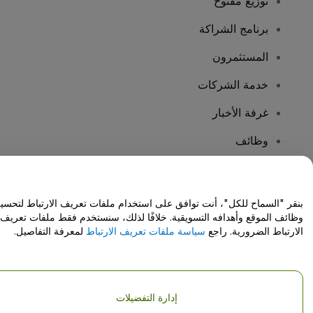
توزيع مفتوح
برنامج الشراكة
المستثمرون
خدمة الشركات
غرفة الأخبار
وظائف
هل لديك أسئلة؟
بنقر "السماح للكل"، أنت توافق على استخدام ملفات تعريف الارتباط لتحسي
وظائف الموقع وأهدافه التسويقية. خلافًا لذلك، سنستخدم فقط ملفات تعريف
مركز المساعدة / اتصل بنا
الارتباط الضرورية. راجع
سياسة ملفات تعريف الارتباط
لمعرفة التفاصيل.
إدارة التفضيلات
حقوق النشر © شركة فياجوجو المحدودة 2026
تفاصيل الشركة