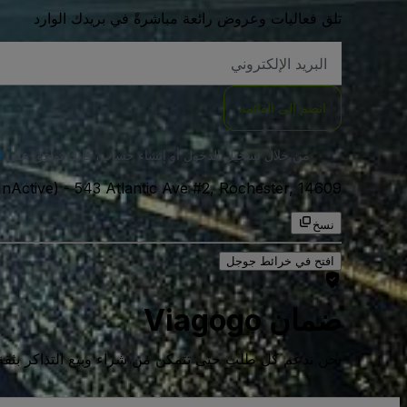
تلق فعاليات وعروض رائعة مباشرةً في بريدك الوارد
العنوان
الاكتروني
انضم إلى القائمة
من خلال تسجيل الدخول أو إنشاء حساب، فإنك توافق على
ا
543 Atlantic Ave #2, Rochester, 14609, الولايات المتحدة الامريكية
-
nActive)
نسخ
افتح في خرائط جوجل
ضمان Viagogo
نحن ندعم كل طلب حتى تتمكن من شراء وبيع التذاكر بثقة كامل