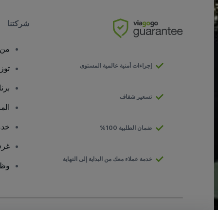
شركتنا
من 
إجراءات أمنية عالمية المستوى
توز
برن
تسعير شفاف
الم
خدم
ضمان الطلبية 100%
غرف
خدمة عملاء معك من البداية إلى النهاية
وظا