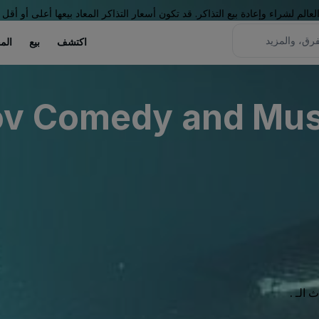
لم لشراء وإعادة بيع التذاكر. قد تكون أسعار التذاكر المعاد بيعها أعلى أو أقل 
اكتشف
بيع
الم
ov Comedy and Mus
الـ .