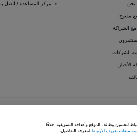
نحن
مركز المساعدة / اتصل بنا
يع مفتوح
امج الشراكة
ستثمرون
ة الشركات
ة الأخبار
ئف
سة ملفات تعريف الارتباط
و
سياسة خصوصية الجوال
ط لتحسين وظائف الموقع وأهدافه التسويقية. خلافًا
ة ملفات تعريف الارتباط
لمعرفة التفاصيل.