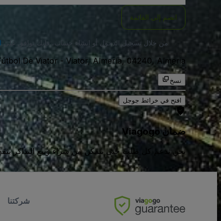
انضم إلى القائمة
من خلال تسجيل الدخول أو إنشاء حساب، فإنك توافق على
ا
Viator, Almería, 04240, Almeria, اسبانيا
-
tbol De Viator
نسخ
افتح في خرائط جوجل
ضمان Viagogo
نحن ندعم كل طلب حتى تتمكن من شراء وبيع التذاكر بثقة كامل
شركتنا