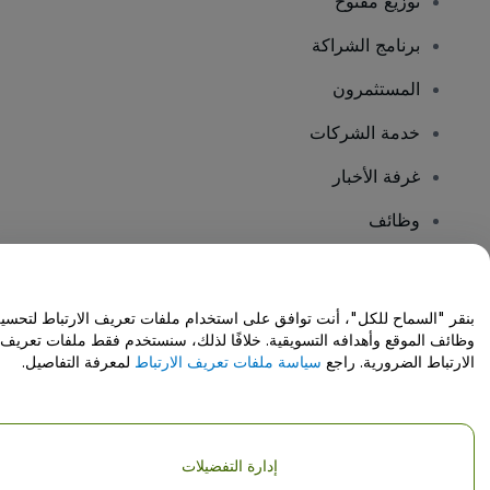
توزيع مفتوح
برنامج الشراكة
المستثمرون
خدمة الشركات
غرفة الأخبار
وظائف
هل لديك أسئلة؟
بنقر "السماح للكل"، أنت توافق على استخدام ملفات تعريف الارتباط لتحسي
وظائف الموقع وأهدافه التسويقية. خلافًا لذلك، سنستخدم فقط ملفات تعريف
مركز المساعدة / اتصل بنا
الارتباط الضرورية. راجع
سياسة ملفات تعريف الارتباط
لمعرفة التفاصيل.
إدارة التفضيلات
حقوق النشر © شركة فياجوجو المحدودة 2026
تفاصيل الشركة