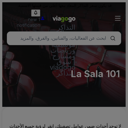
قد يكون سعر التذاكر المعاد بيعها أعلى من قيمتها الاسمية.
1 new
notification
التذاكر
- تذاكر
حفلات
موسيقية
ورياضات
ومسارح
| سوق
viagogo
La Sala 101
للتذاكر
لا توجد أحداث ضمن عوامل تصفيتك، انقر لرؤية جميع الأحداث