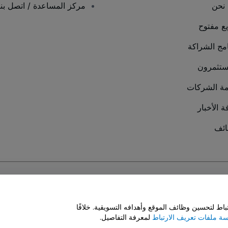
نحن
مركز المساعدة / اتصل بنا
يع مفتوح
امج الشراكة
ستثمرون
ة الشركات
ة الأخبار
ئف
سة ملفات تعريف الارتباط
و
سياسة خصوصية الجوال
ط لتحسين وظائف الموقع وأهدافه التسويقية. خلافًا
ة ملفات تعريف الارتباط
لمعرفة التفاصيل.