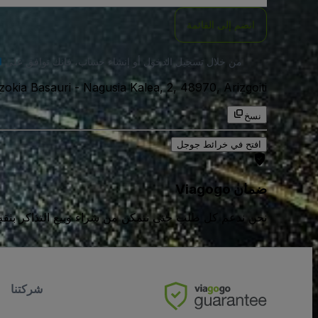
انضم إلى القائمة
من خلال تسجيل الدخول أو إنشاء حساب، فإنك توافق على
ا
Nagusia Kalea, 2, 48970, Arizgoiti, اسبانيا
-
zokia Basauri
نسخ
افتح في خرائط جوجل
ضمان Viagogo
نحن ندعم كل طلب حتى تتمكن من شراء وبيع التذاكر بثقة كامل
شركتنا