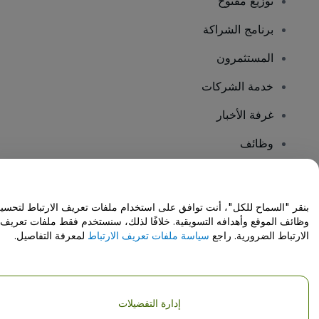
توزيع مفتوح
برنامج الشراكة
المستثمرون
خدمة الشركات
غرفة الأخبار
وظائف
هل لديك أسئلة؟
بنقر "السماح للكل"، أنت توافق على استخدام ملفات تعريف الارتباط لتحسي
وظائف الموقع وأهدافه التسويقية. خلافًا لذلك، سنستخدم فقط ملفات تعريف
مركز المساعدة / اتصل بنا
الارتباط الضرورية. راجع
سياسة ملفات تعريف الارتباط
لمعرفة التفاصيل.
إدارة التفضيلات
حقوق النشر © شركة فياجوجو المحدودة 2026
تفاصيل الشركة