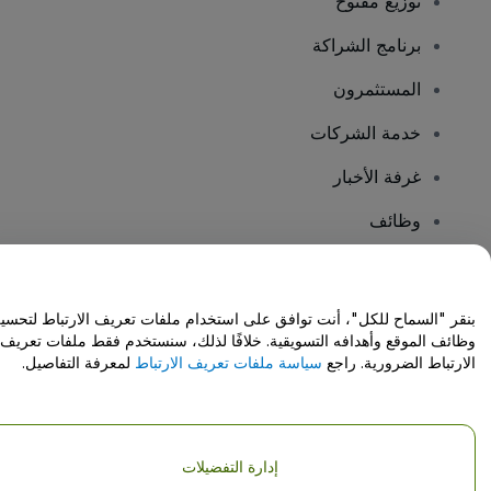
توزيع مفتوح
برنامج الشراكة
المستثمرون
خدمة الشركات
غرفة الأخبار
وظائف
هل لديك أسئلة؟
بنقر "السماح للكل"، أنت توافق على استخدام ملفات تعريف الارتباط لتحسي
وظائف الموقع وأهدافه التسويقية. خلافًا لذلك، سنستخدم فقط ملفات تعريف
مركز المساعدة / اتصل بنا
الارتباط الضرورية. راجع
سياسة ملفات تعريف الارتباط
لمعرفة التفاصيل.
إدارة التفضيلات
حقوق النشر © شركة فياجوجو المحدودة 2026
تفاصيل الشركة