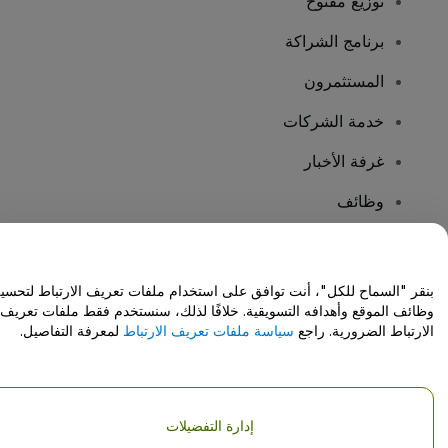
توزيع مفتوح
برنامج الشراكة
المستثمرون
خدمة الشركات
غرفة الأخبار
وظائف
هل لديك أسئلة؟
بنقر "السماح للكل"، أنت توافق على استخدام ملفات تعريف الارتباط لتحسي
وظائف الموقع وأهدافه التسويقية. خلافًا لذلك، سنستخدم فقط ملفات تعريف
مركز المساعدة / اتصل بنا
الارتباط الضرورية. راجع
سياسة ملفات تعريف الارتباط
لمعرفة التفاصيل.
إدارة التفضيلات
حقوق النشر © شركة فياجوجو المحدودة 2026
تفاصيل الشركة