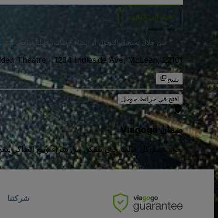
انضم إلى القائمة
من خلال تسجيل الدخول أو إنشاء حساب، فإنك توافق على
ا
1234 Ingleside Ave, McLean, 22101, الولايات المتحدة الامريكية
-
lden Theatre
نسخ
افتح في خرائط جوجل
ضمان Viagogo
نحن ندعم كل طلب حتى تتمكن من شراء وبيع التذاكر بثقة كامل
شركتنا