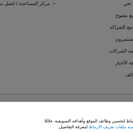
نحن
مركز المساعدة / اتصل بنا
يع مفتوح
امج الشراكة
ستثمرون
ة الشركات
ة الأخبار
ئف
سة ملفات تعريف الارتباط
و
سياسة خصوصية الجوال
ط لتحسين وظائف الموقع وأهدافه التسويقية. خلافًا
ة ملفات تعريف الارتباط
لمعرفة التفاصيل.