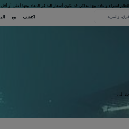
لم لشراء وإعادة بيع التذاكر. قد تكون أسعار التذاكر المعاد بيعها أعلى أو أقل 
اكتشف
بيع
الم
الـ .