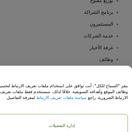
توزيع مفتوح
برنامج الشراكة
المستثمرون
خدمة الشركات
غرفة الأخبار
وظائف
هل لديك أسئلة؟
بنقر "السماح للكل"، أنت توافق على استخدام ملفات تعريف الارتباط لتحسي
وظائف الموقع وأهدافه التسويقية. خلافًا لذلك، سنستخدم فقط ملفات تعريف
مركز المساعدة / اتصل بنا
الارتباط الضرورية. راجع
سياسة ملفات تعريف الارتباط
لمعرفة التفاصيل.
إدارة التفضيلات
حقوق النشر © شركة فياجوجو المحدودة 2026
تفاصيل الشركة