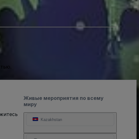
стью.
Живые мероприятия по всему
миру
яжитесь
Kazakhstan