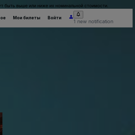
т быть выше или ниже их номинальной стоимости.
ное
Мои билеты
Войти
1 new notification