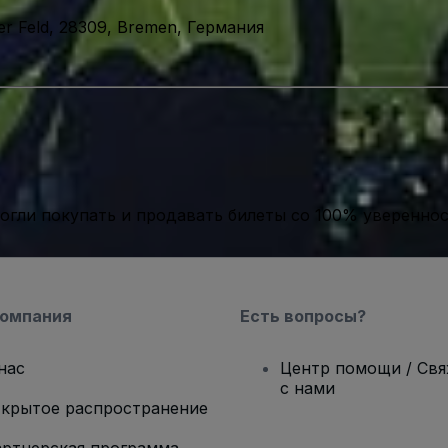
er Feld, 28309, Bremen, Германия
гли покупать и продавать билеты со 100% уверенно
компания
Есть вопросы?
нас
Центр помощи / Св
с нами
крытое распространение