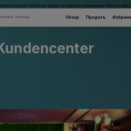
 перепродажи билетов. Цены на перепродаваемые билеты могу
Обзор
Продать
Избран
Kundencenter