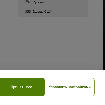
Русский
US$
Доллар США
тношении файлов cookie
, и
Политики конфиденциальности
Принять все
Управлять настройками