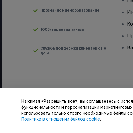
Па
Прозначное ценообразование
И
Ко
100% гарантия заказа
Пр
Ва
Служба поддержки клиентов от А
до Я
Авторские права © viagogo GmbH 2026
Сведения о компан
Использование данного веб-сайта означает принятие
Усло
для мобильных устройств
Нажимая «Разрешить все», вы соглашаетесь с испол
Не передавайте мою личную информацию третьим лицам/В
функциональности и персонализации маркетинговых
использовать только строго необходимые файлы co
Политике в отношении файлов cookie
.