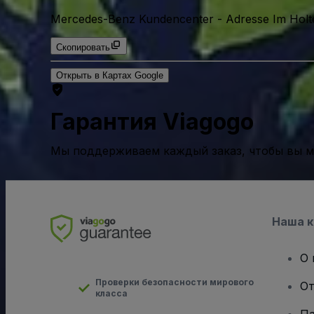
Mercedes-Benz Kundencenter
-
Adresse Im Holt
Скопировать
Открыть в Картах Google
Гарантия Viagogo
Мы поддерживаем каждый заказ, чтобы вы мо
Наша 
О 
Проверки безопасности мирового
От
класса