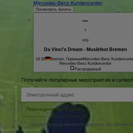
Mercedes-Benz Kundencenter
Посмотреть билеты
сент.
1
втр
Da Vinci's Dream - Musikfest Bremen
19:30
Bremen, Германия
Mercedes-Benz Kundencent
Mercedes-Benz Kundencenter
Распроданный
Получайте популярные мероприятия и супер
Адрес
электронной
почты
Присоединиться к списку
Выполняя вход или регистрируясь, вы принима