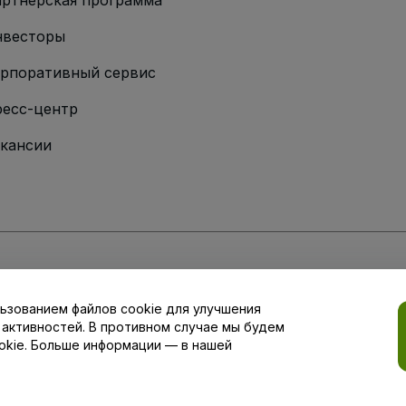
ртнерская программа
нвесторы
рпоративный сервис
есс-центр
кансии
ии
вий и положений
, а также
Политики конфиденциальности
,
Политики в о
ьзованием файлов cookie для улучшения
аши настройки конфиденциальности
 активностей. В противном случае мы будем
okie. Больше информации — в нашей