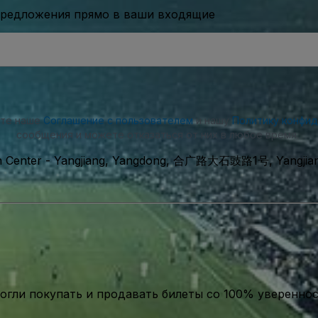
предложения прямо в ваши входящие
ете наше
Соглашение с пользователем
и нашу
Политику конфи
сообщения и можете отказаться от них в любое время.
n Center
-
Yangjiang, Yangdong, 合广路大石豉路1号, Yangjian
гли покупать и продавать билеты со 100% уверенно