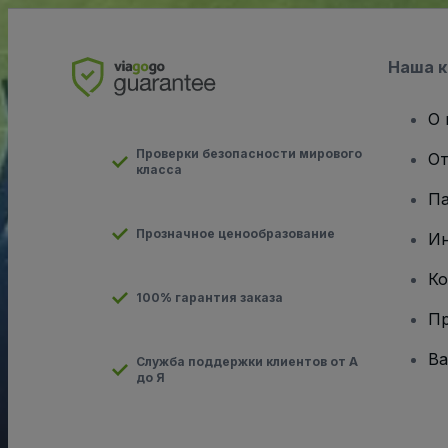
Наша 
О 
Проверки безопасности мирового
От
класса
Па
Прозначное ценообразование
И
Ко
100% гарантия заказа
Пр
Ва
Служба поддержки клиентов от А
до Я