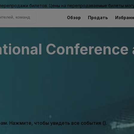
 перепродажи билетов. Цены на перепродаваемые билеты могу
Обзор
Продать
Избран
ational Conference 
м. Нажмите, чтобы увидеть все события ().