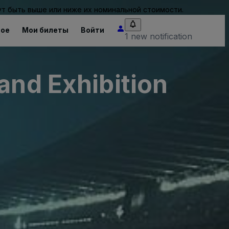
т быть выше или ниже их номинальной стоимости.
ное
Мои билеты
Войти
1 new notification
and Exhibition