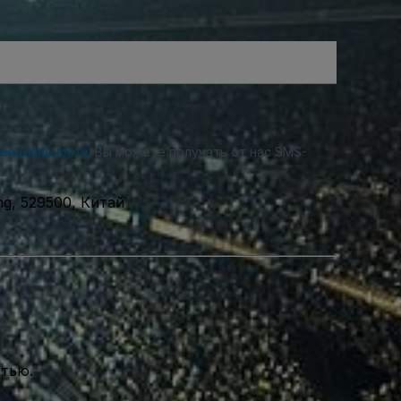
денциальности
. Вы можете получать от нас SMS-
g, 529500, Китай
стью.