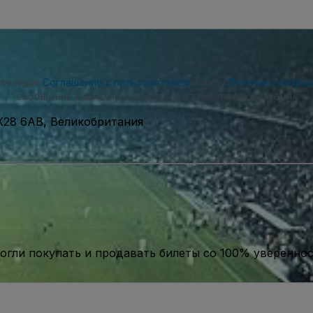
ете наше
Соглашение с пользователем
и нашу
Политику конфи
сообщения и можете отказаться от них в любое время.
 OX28 6AB, Великобритания
гли покупать и продавать билеты со 100% уверенно