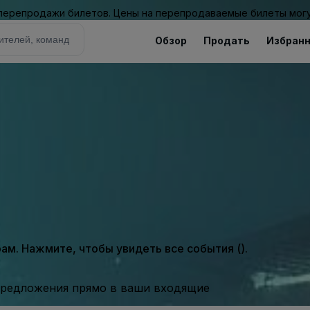
 перепродажи билетов. Цены на перепродаваемые билеты могу
Обзор
Продать
Избран
м. Нажмите, чтобы увидеть все события ().
предложения прямо в ваши входящие