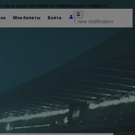
т быть выше или ниже их номинальной стоимости.
ное
Мои билеты
Войти
1 new notification