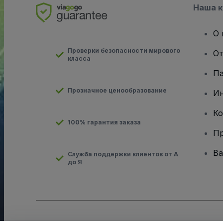
Наша 
О 
Проверки безопасности мирового
От
класса
Па
Прозначное ценообразование
И
Ко
100% гарантия заказа
Пр
Ва
Служба поддержки клиентов от А
до Я