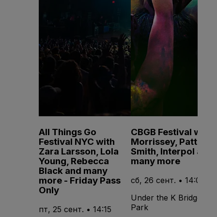
All Things Go
CBGB Festival with
Festival NYC with
Morrissey, Patti
Zara Larsson, Lola
Smith, Interpol and
Young, Rebecca
many more
Black and many
more - Friday Pass
сб, 26 сент. • 14:00
Only
Under the K Bridge
Park
пт, 25 сент. • 14:15