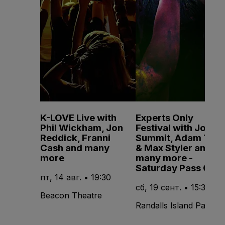
K-LOVE Live with
Experts Only
Phil Wickham, Jon
Festival with John
Reddick, Franni
Summit, Adam Ten
Cash and many
& Max Styler and
more
many more -
Saturday Pass Only
пт, 14 авг. • 19:30
сб, 19 сент. • 15:30
Beacon Theatre
Randalls Island Park