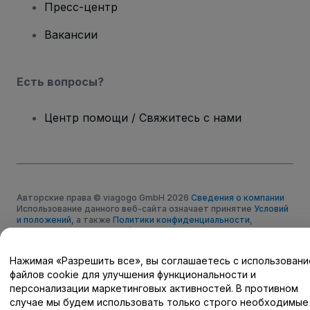
Пресс-центр
Вакансии
Есть вопросы?
Центр помощи / Свяжитесь с нами
Авторские права © viagogo GmbH 2026
Сведения о компании
Использование данного веб-сайта означает принятие
Условий
и положений
, а также
Политики конфиденциальности
,
Политики в отношении файлов cookie
, и
Политики
конфиденциальности для мобильных устройств
Не передавайте мою личную информацию третьим лицам/Ваши
Нажимая «Разрешить все», вы соглашаетесь с использован
настройки конфиденциальности
файлов cookie для улучшения функциональности и
персонализации маркетинговых активностей. В противном
случае мы будем использовать только строго необходимые