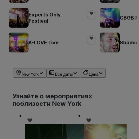
Experts Only
CBGB Fe
Festival
K-LOVE Live
Shadow 
New York
Все даты
Цена
Узнайте о мероприятиях
поблизости New York