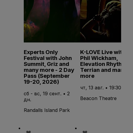
Experts Only
K-LOVE Live with
Festival with John
Phil Wickham,
Summit, Griz and
Elevation Rhythm,
many more - 2 Day
Terrian and many
Pass (September
more
19-20, 2026)
чт, 13 авг. • 19:30
сб - вс, 19 сент. • 2
Beacon Theatre
дн.
Randalls Island Park