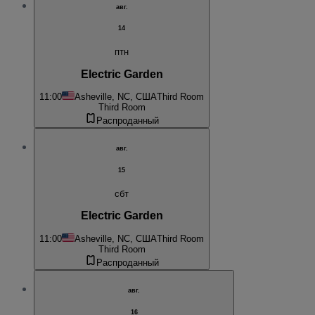
авг.
14
птн
Electric Garden
11:00
Asheville, NC, США
Third Room
Third Room
Распроданный
авг.
15
сбт
Electric Garden
11:00
Asheville, NC, США
Third Room
Third Room
Распроданный
авг.
16