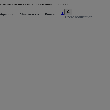
ть выше или ниже их номинальной стоимости.
збранное
Мои билеты
Войти
1 new notification