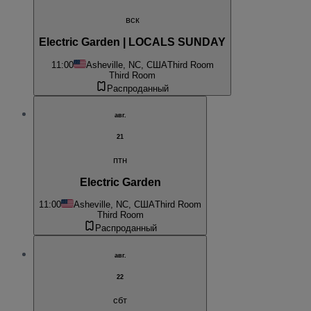
вск
Electric Garden | LOCALS SUNDAY
11:00
Asheville, NC, США
Third Room
Third Room
Распроданный
авг.
21
птн
Electric Garden
11:00
Asheville, NC, США
Third Room
Third Room
Распроданный
авг.
22
сбт