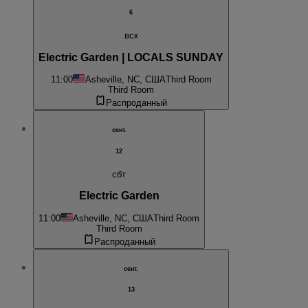
6
вск
Electric Garden | LOCALS SUNDAY
11:00
Asheville, NC, США
Third Room
Third Room
Распроданный
сент.
12
сбт
Electric Garden
11:00
Asheville, NC, США
Third Room
Third Room
Распроданный
сент.
13