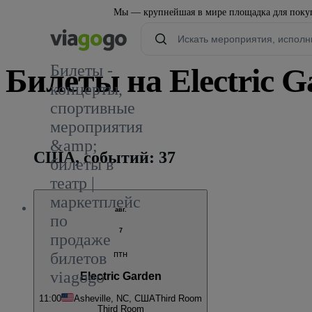
Мы — крупнейшая в мире площадка для покуп
Билеты -
Билеты на Electric G
концерты,
спортивные
1
мероприятия
&amp;
США, событий: 37
билеты в
театр |
маркетплейс
авг.
по
7
продаже
птн
билетов
viagogo
Electric Garden
11:00
Asheville, NC, США
Third Room
Third Room