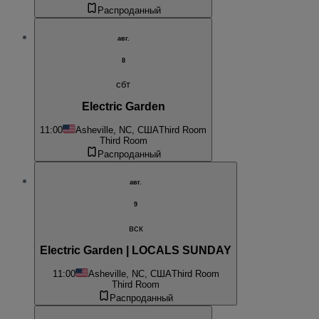
Распроданный
авг.
8
сбт
Electric Garden
11:00
Asheville, NC, США
Third Room
Third Room
Распроданный
авг.
9
вск
Electric Garden | LOCALS SUNDAY
11:00
Asheville, NC, США
Third Room
Third Room
Распроданный