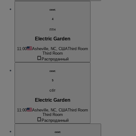
сент.
4
птн
Electric Garden
11:00
Asheville, NC, США
Third Room
Third Room
Распроданный
сент.
5
сбт
Electric Garden
11:00
Asheville, NC, США
Third Room
Third Room
Распроданный
сент.