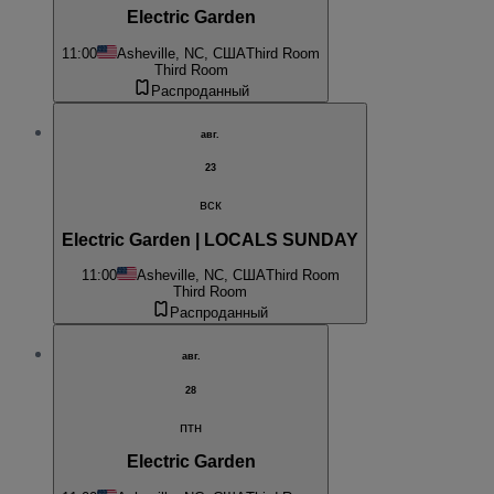
Electric Garden
11:00
Asheville, NC, США
Third Room
Third Room
Распроданный
авг.
23
вск
Electric Garden | LOCALS SUNDAY
11:00
Asheville, NC, США
Third Room
Third Room
Распроданный
авг.
28
птн
Electric Garden