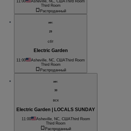
11:00
Asheville, NC, США
Third Room
Third Room
Распроданный
авг.
29
сбт
Electric Garden
11:00
Asheville, NC, США
Third Room
Third Room
Распроданный
авг.
30
вск
Electric Garden | LOCALS SUNDAY
11:00
Asheville, NC, США
Third Room
Third Room
Распроданный