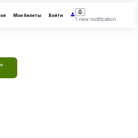
ное
Мои билеты
Войти
1 new notification
ую