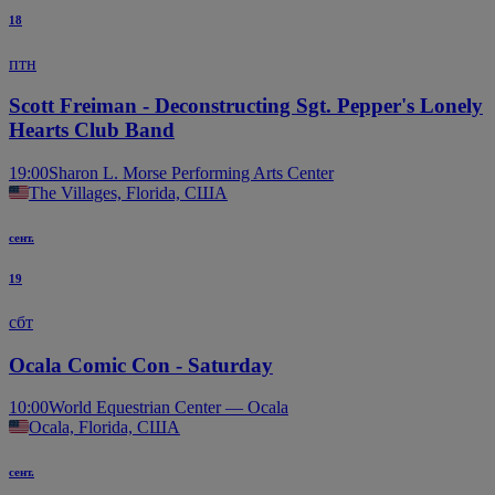
18
птн
Scott Freiman - Deconstructing Sgt. Pepper's Lonely
Hearts Club Band
19:00
Sharon L. Morse Performing Arts Center
The Villages, Florida, США
сент.
19
сбт
Ocala Comic Con - Saturday
10:00
World Equestrian Center — Ocala
Ocala, Florida, США
сент.