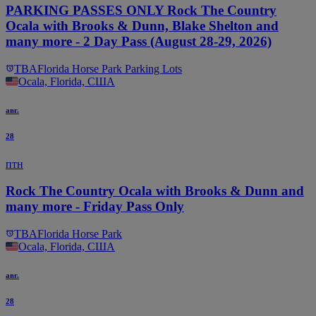
PARKING PASSES ONLY Rock The Country
Ocala with Brooks & Dunn, Blake Shelton and
many more - 2 Day Pass (August 28-29, 2026)
TBA
Florida Horse Park Parking Lots
Ocala, Florida, США
авг.
28
птн
Rock The Country Ocala with Brooks & Dunn and
many more - Friday Pass Only
TBA
Florida Horse Park
Ocala, Florida, США
авг.
28