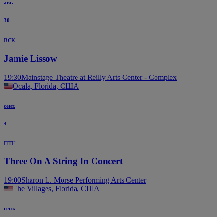
авг.
30
вск
Jamie Lissow
19:30
Mainstage Theatre at Reilly Arts Center - Complex
Ocala, Florida, США
сент.
4
птн
Three On A String In Concert
19:00
Sharon L. Morse Performing Arts Center
The Villages, Florida, США
сент.