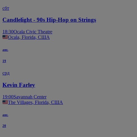
сбт
Candlelight - 90s Hip-Hop on Strings
18:30
Ocala Civic Theatre
Ocala, Florida, США
авг.
19
срд
Kevin Farley
19:00
Savannah Center
The Villages, Florida, США
авг.
20