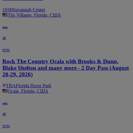
19:00
Savannah Center
The Villages, Florida, США
авг.
28
птн
Rock The Country Ocala with Brooks & Dunn,
Blake Shelton and many more - 2 Day Pass (August
28-29, 2026)
TBA
Florida Horse Park
Ocala, Florida, США
авг.
28
птн