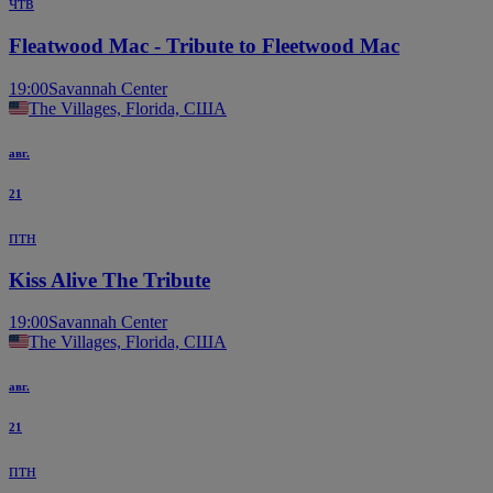
чтв
Fleatwood Mac - Tribute to Fleetwood Mac
19:00
Savannah Center
The Villages, Florida, США
авг.
21
птн
Kiss Alive The Tribute
19:00
Savannah Center
The Villages, Florida, США
авг.
21
птн