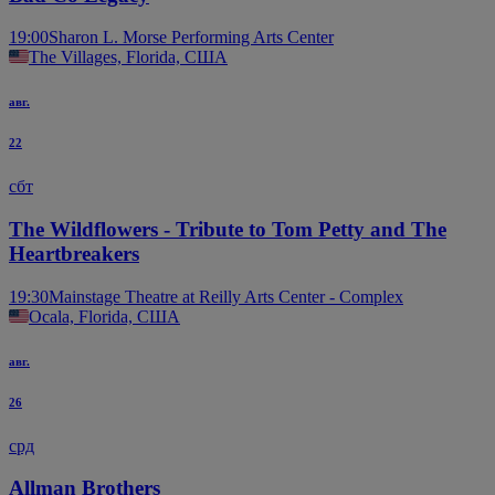
19:00
Sharon L. Morse Performing Arts Center
The Villages, Florida, США
авг.
22
сбт
The Wildflowers - Tribute to Tom Petty and The
Heartbreakers
19:30
Mainstage Theatre at Reilly Arts Center - Complex
Ocala, Florida, США
авг.
26
срд
Allman Brothers