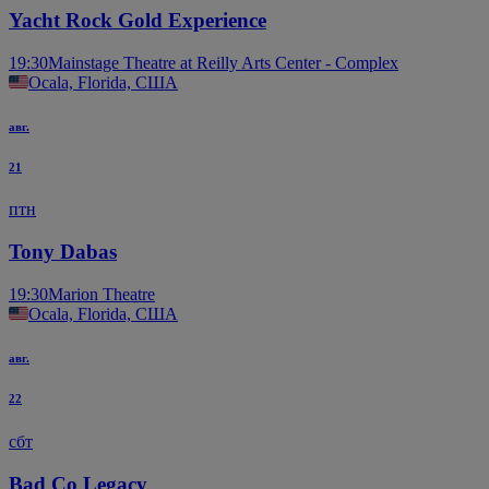
Yacht Rock Gold Experience
19:30
Mainstage Theatre at Reilly Arts Center - Complex
Ocala, Florida, США
авг.
21
птн
Tony Dabas
19:30
Marion Theatre
Ocala, Florida, США
авг.
22
сбт
Bad Co Legacy