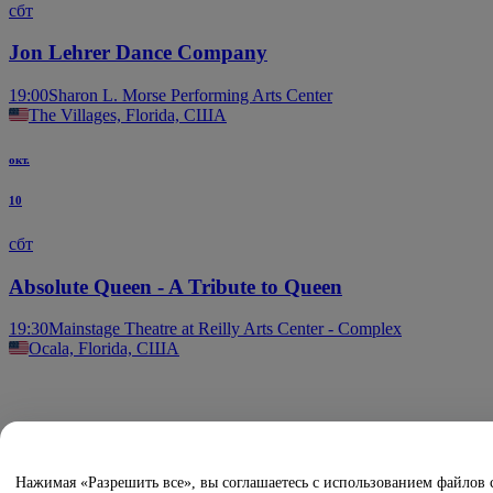
сбт
Jon Lehrer Dance Company
19:00
Sharon L. Morse Performing Arts Center
The Villages, Florida, США
окт.
10
сбт
Absolute Queen - A Tribute to Queen
19:30
Mainstage Theatre at Reilly Arts Center - Complex
Ocala, Florida, США
Нажимая «Разрешить все», вы соглашаетесь с использованием файлов 