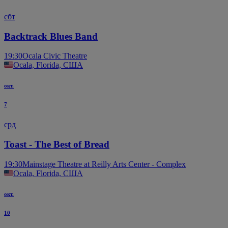
сбт
Backtrack Blues Band
19:30
Ocala Civic Theatre
Ocala, Florida, США
окт.
7
срд
Toast - The Best of Bread
19:30
Mainstage Theatre at Reilly Arts Center - Complex
Ocala, Florida, США
окт.
10