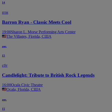
14
птн
Barron Ryan - Classic Meets Cool
19:00
Sharon L. Morse Performing Arts Center
The Villages, Florida, США
авг.
15
сбт
Candlelight: Tribute to British Rock Legends
16:00
Ocala Civic Theatre
Ocala, Florida, США
авг.
15