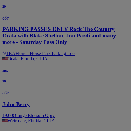
29
сбт
PARKING PASSES ONLY Rock The Country
Ocala with Blake Shelton, Jon Pardi and many
more - Saturday Pass Only
TBA
Florida Horse Park Parking Lots
Ocala, Florida, США
авг.
29
сбт
John Berry
19:00
Orange Blossom Opry
Weirsdale, Florida, США