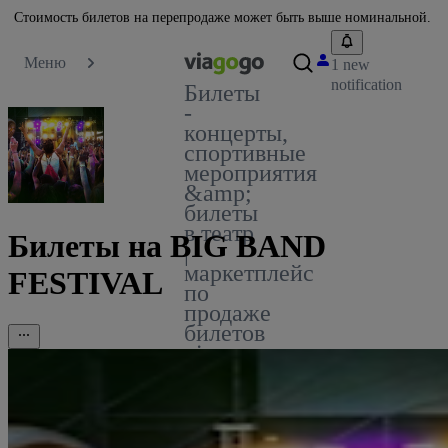
Стоимость билетов на перепродаже может быть выше номинальной.
Меню
1 new
notification
Билеты
-
концерты,
спортивные
мероприятия
&amp;
билеты
в театр
Билеты на BIG BAND
|
маркетплейс
FESTIVAL
по
продаже
билетов
viagogo