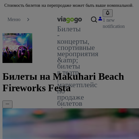
Стоимость билетов на перепродаже может быть выше номинальной.
Меню
1 new
notification
Билеты
-
концерты,
спортивные
мероприятия
&amp;
билеты
в театр
Билеты на Makuhari Beach
|
маркетплейс
Fireworks Festa
по
продаже
билетов
viagogo