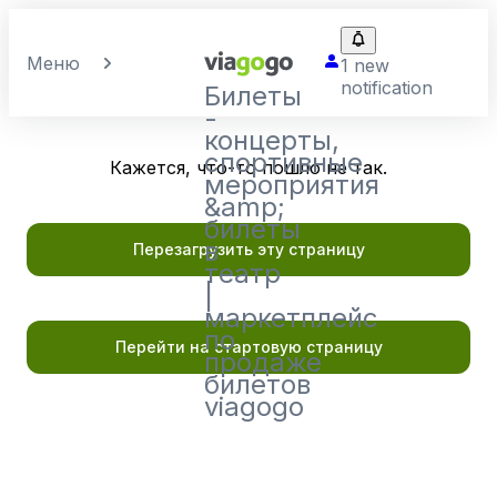
Меню
1 new
notification
Билеты
-
концерты,
спортивные
Кажется, что-то пошло не так.
мероприятия
&amp;
билеты
в
Перезагрузить эту страницу
театр
|
маркетплейс
по
Перейти на стартовую страницу
продаже
билетов
viagogo