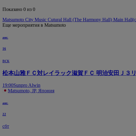
Показано 0 из 0
Matsumoto City Music Cutural Hall (The Harmony Hall) Main Hall
(
Еще мероприятия в Matsumoto
авг.
16
вск
松本山雅ＦＣ対レイラック滋賀ＦＣ 明治安田Ｊ３
19:00
Sunpro Alwin
Matsumoto, JP, Япония
авг.
22
сбт