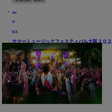
Посмотреть билеты
авг.
23
вск
サマーミュージックフェスティバル大阪２０２
17:00
Osaka, Япония
Izumi Hall
Izumi Hall
Посмотреть билеты