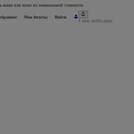
ть выше или ниже их номинальной стоимости.
збранное
Мои билеты
Войти
1 new notification