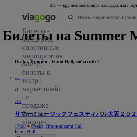
Мы — крупнейшая в мире площадка для покуп
Билеты -
Билеты на Summer Mu
концерты,
спортивные
мероприятия
Osaka, Япония - Izumi Hall, событий: 2
&amp;
билеты в
авг.
театр |
маркетплейс
22
по
сбт
продаже
билетов
サマーミュージックフェスティバル大阪２０２
viagogo
17:00
Osaka, Япония
Izumi Hall
Izumi Hall