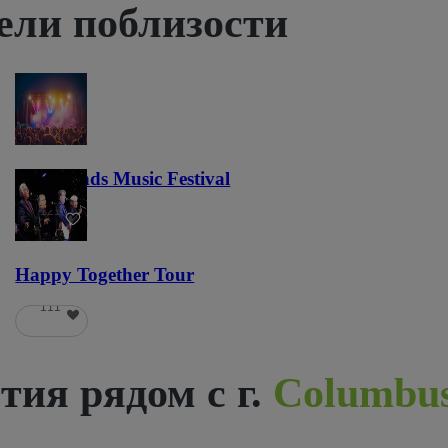
ели поблизости
Lost Lands Music Festival
121
Happy Together Tour
111
ия рядом с г.
Columbu