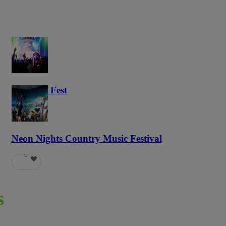
Haunted Fest
58
Neon Nights Country Music Festival
6
s