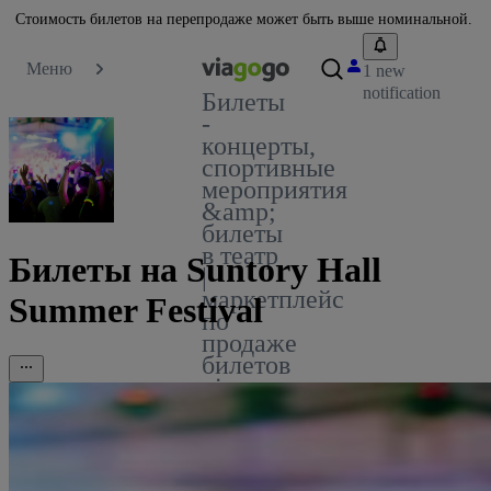
Стоимость билетов на перепродаже может быть выше номинальной.
Меню
1 new
notification
Билеты
-
концерты,
спортивные
мероприятия
&amp;
билеты
в театр
Билеты на Suntory Hall
|
маркетплейс
Summer Festival
по
продаже
билетов
viagogo