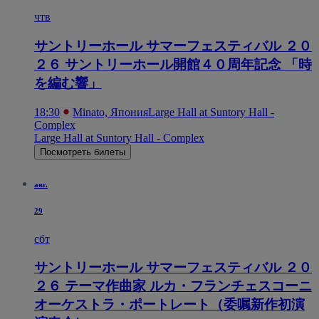
чтв
サントリーホール サマーフェスティバル ２０
２６ サントリーホール開館４０周年記念 「時
を編む響」
18:30
Minato, Япония
Large Hall at Suntory Hall -
Complex
Large Hall at Suntory Hall - Complex
Посмотреть билеты
авг.
29
сбт
サントリーホール サマーフェスティバル ２０
２６ テーマ作曲家 ルカ・フランチェスコーニ
オーケストラ・ポートレート（委嘱新作初演