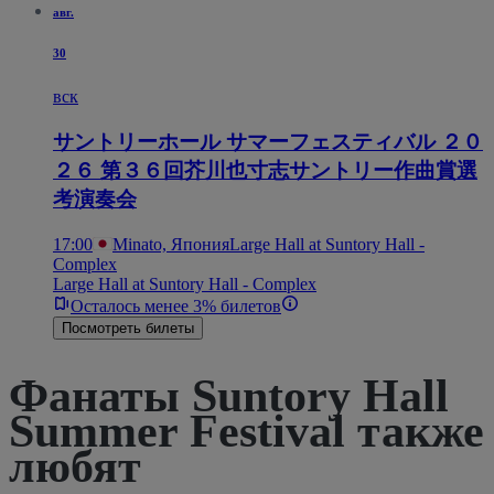
авг.
30
вск
サントリーホール サマーフェスティバル ２０
２６ 第３６回芥川也寸志サントリー作曲賞選
考演奏会
17:00
Minato, Япония
Large Hall at Suntory Hall -
Complex
Large Hall at Suntory Hall - Complex
Осталось менее 3% билетов
Посмотреть билеты
Фанаты Suntory Hall
Summer Festival также
любят