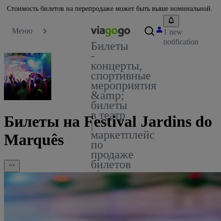
Стоимость билетов на перепродаже может быть выше номинальной.
Меню
1 new
notification
Билеты
-
концерты,
спортивные
мероприятия
&amp;
билеты
в театр
Билеты на Festival Jardins do
|
маркетплейс
Marquês
по
продаже
билетов
viagogo