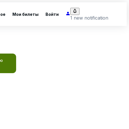
ное
Мои билеты
Войти
1 new notification
ую