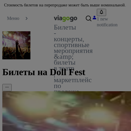
Стоимость билетов на перепродаже может быть выше номинальной.
Меню
1 new
notification
Билеты
-
концерты,
спортивные
мероприятия
&amp;
билеты
в театр
Билеты на Doll Fest
|
маркетплейс
по
продаже
билетов
viagogo