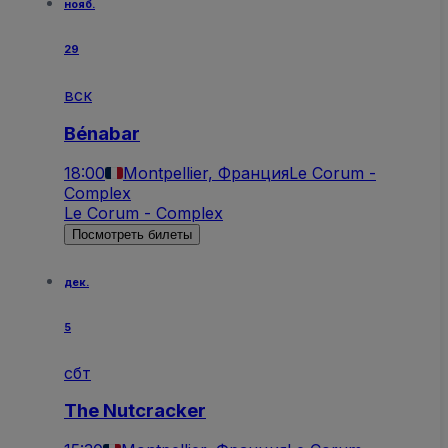
нояб.
29
вск
Bénabar
18:00
Montpellier, Франция
Le Corum -
Complex
Le Corum - Complex
Посмотреть билеты
дек.
5
сбт
The Nutcracker