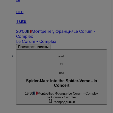
20
птн
Tutu
20:00
Montpellier, Франция
Le Corum -
Complex
Le Corum - Complex
Посмотреть билеты
нояб.
21
сбт
Spider-Man: Into the Spider-Verse - In
Concert
19:30
Montpellier, Франция
Le Corum - Complex
Le Corum - Complex
Распроданный