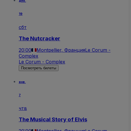
дек.
19
сбт
The Nutcracker
20:00
Montpellier, Франция
Le Corum -
Complex
Le Corum - Complex
Посмотреть билеты
янв.
7
чтв
The Musical Story of Elvis
20:00
Montpellier, Франция
Le Corum -