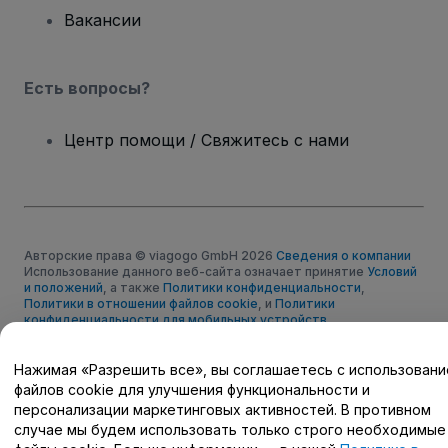
Вакансии
Есть вопросы?
Центр помощи / Свяжитесь с нами
Авторские права © viagogo GmbH 2026
Сведения о компании
Использование данного веб-сайта означает принятие
Условий
и положений
, а также
Политики конфиденциальности
,
Политики в отношении файлов cookie
, и
Политики
конфиденциальности для мобильных устройств
Не передавайте мою личную информацию третьим лицам/Ваши
настройки конфиденциальности
Нажимая «Разрешить все», вы соглашаетесь с использован
файлов cookie для улучшения функциональности и
персонализации маркетинговых активностей. В противном
случае мы будем использовать только строго необходимые