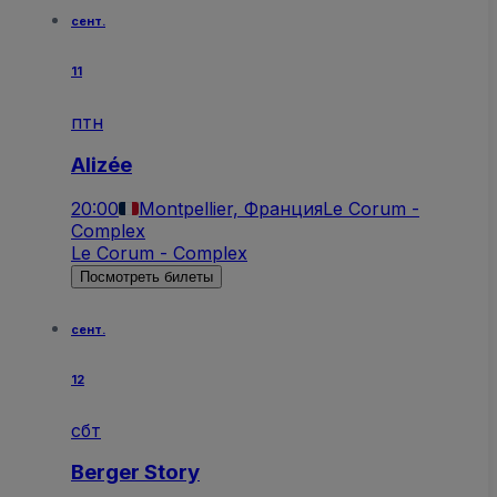
сент.
11
птн
Alizée
20:00
Montpellier, Франция
Le Corum -
Complex
Le Corum - Complex
Посмотреть билеты
сент.
12
сбт
Berger Story