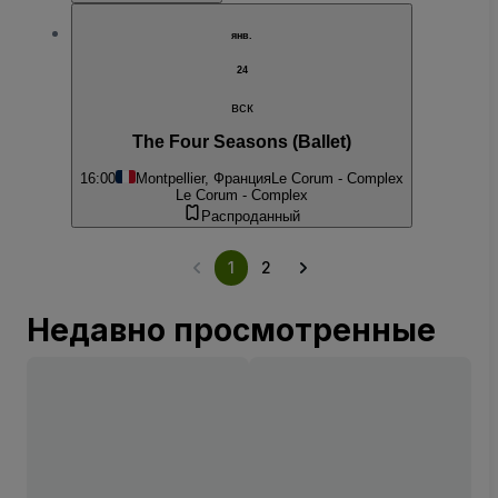
янв.
24
вск
The Four Seasons (Ballet)
16:00
Montpellier, Франция
Le Corum - Complex
Le Corum - Complex
Распроданный
1
2
Недавно просмотренные