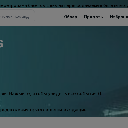
 перепродажи билетов. Цены на перепродаваемые билеты могу
Обзор
Продать
Избран
s
м. Нажмите, чтобы увидеть все события ().
предложения прямо в ваши входящие