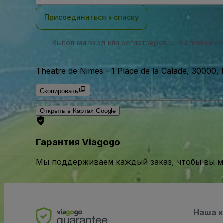
почты
Присоединиться к списку
Выполняя вход или регистрируясь, вы принима
Theatre de Nimes
-
1 Place de la Calade, 30000
Скопировать
Открыть в Картах Google
Гарантия Viagogo
Мы поддерживаем каждый заказ, чтобы вы мо
Наша 