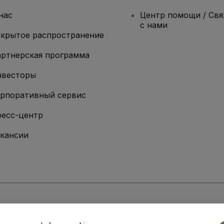
нас
Центр помощи / Св
с нами
крытое распространение
ртнерская программа
нвесторы
рпоративный сервис
есс-центр
кансии
ии
вий и положений
, а также
Политики конфиденциальности
,
Политики в о