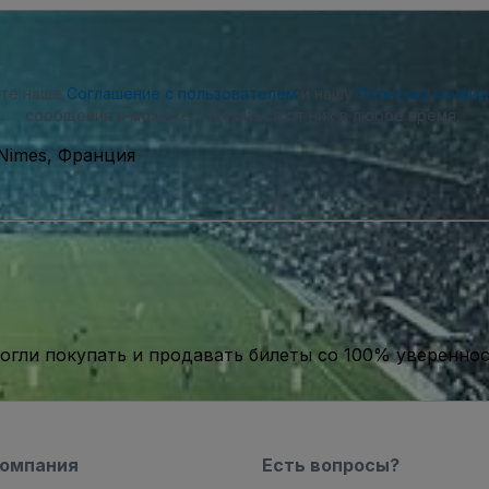
ете наше
Соглашение с пользователем
и нашу
Политику конфи
сообщения и можете отказаться от них в любое время.
, Nimes, Франция
гли покупать и продавать билеты со 100% уверенно
компания
Есть вопросы?