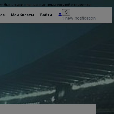
т быть выше или ниже их номинальной стоимости.
ное
Мои билеты
Войти
1 new notification