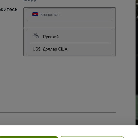
яжитесь
Казахстан
Русский
US$
Доллар США
тношении файлов cookie
, и
Политики конфиденциальности