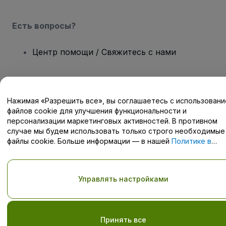
Есть вопросы?
Центр помощи / Свяжитесь с нами
Нажимая «Разрешить все», вы соглашаетесь с использован
Авторские права © viagogo GmbH 2026
Сведения о компании
файлов cookie для улучшения функциональности и
Использование данного веб-сайта означает принятие
Условий
персонализации маркетинговых активностей. В противном
и положений
, а также
Политики конфиденциальности
,
случае мы будем использовать только строго необходимые
Политики в отношении файлов cookie
, и
Политики
файлы cookie. Больше информации — в нашей
Политике в
конфиденциальности для мобильных устройств
отношении файлов cookie
.
Не передавайте мою личную информацию третьим лицам/Ваши
настройки конфиденциальности
Управлять настройками
Принять все