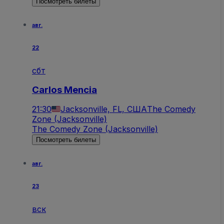
Посмотреть билеты
авг.
22
сбт
Carlos Mencia
21:30
Jacksonville, FL, США
The Comedy
Zone (Jacksonville)
The Comedy Zone (Jacksonville)
Посмотреть билеты
авг.
23
вск