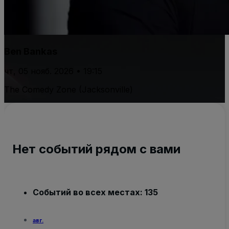
Ben Bankas
чт, 05 нояб. 2026 • 19:15
The Comedy Zone (Jacksonville)
Нет событий рядом с вами
Событий во всех местах: 135
авг.