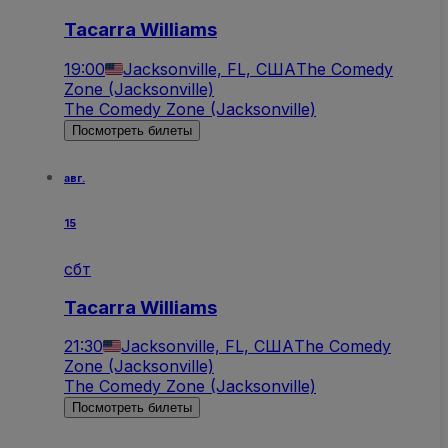
Tacarra Williams
19:00
Jacksonville, FL, США
The Comedy
Zone (Jacksonville)
The Comedy Zone (Jacksonville)
Посмотреть билеты
авг.
15
сбт
Tacarra Williams
21:30
Jacksonville, FL, США
The Comedy
Zone (Jacksonville)
The Comedy Zone (Jacksonville)
Посмотреть билеты