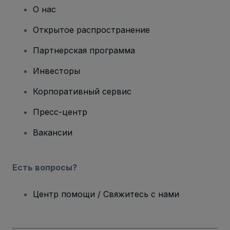
О нас
Открытое распространение
Партнерская программа
Инвесторы
Корпоративный сервис
Пресс-центр
Вакансии
Есть вопросы?
Центр помощи / Свяжитесь с нами