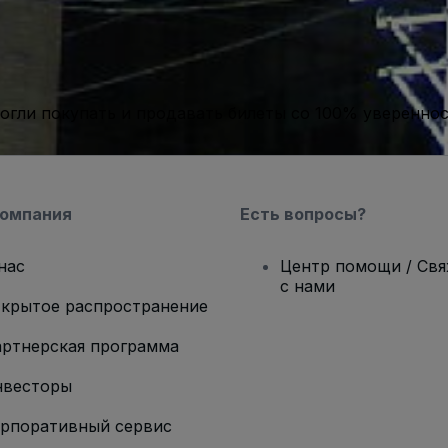
гли покупать и продавать билеты со 100% уверенно
компания
Есть вопросы?
нас
Центр помощи / Св
с нами
крытое распространение
ртнерская программа
нвесторы
рпоративный сервис