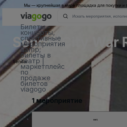
Мы — крупнейшая в мире площадка для покупки и
Билеты -
концерты,
Sendai City War 
спортивные
мероприятия
&amp;
билеты в
театр |
Sendai
маркетплейс
по
продаже
билетов
viagogo
1 мероприятие
окт.