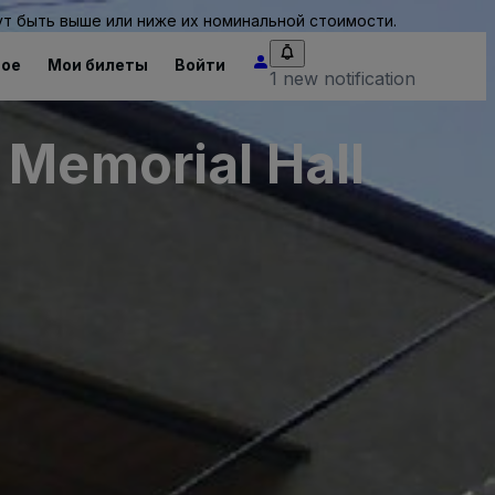
т быть выше или ниже их номинальной стоимости.
ное
Мои билеты
Войти
1 new notification
 Memorial Hall