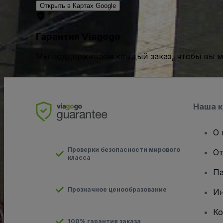
Открыть в Картах Google
Гарантия Viagogo
Мы поддерживаем каждый заказ, чтобы вы мо
Наша 
О 
Проверки безопасности мирового
От
класса
Па
Прозначное ценообразование
И
Ко
100% гарантия заказа