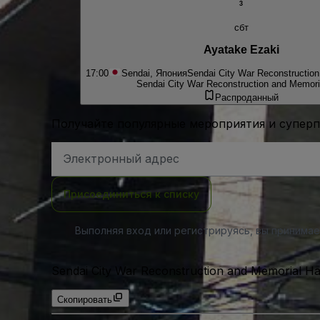
3
сбт
Ayatake Ezaki
17:00
Sendai, Япония
Sendai City War Reconstruction
Sendai City War Reconstruction and Memoria
Распроданный
Получайте популярные мероприятия и супер
Адрес
электронной
почты
Присоединиться к списку
Выполняя вход или регистрируясь, вы принима
Sendai City War Reconstruction and Memorial Ha
Скопировать