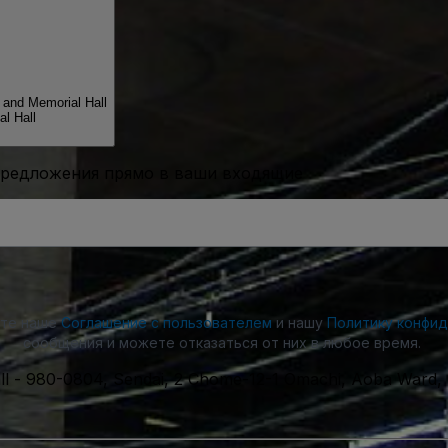
 and Memorial Hall
l Hall
предложения прямо в ваши входящие
ете наше
Соглашение с пользователем
и нашу
Политику конфи
сообщения и можете отказаться от них в любое время.
ll
-
980-0804, Sendai, 2 Chome-12-1 Omachi, Aoba Ward, 