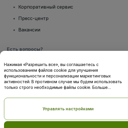
Корпоративный сервис
Пресс-центр
Вакансии
Есть вопросы?
Центр помощи / Свяжитесь с нами
Нажимая «Разрешить все», вы соглашаетесь с
использованием файлов cookie для улучшения
функциональности и персонализации маркетинговых
активностей. В противном случае мы будем использовать
только строго необходимые файлы cookie. Больше
информации — в нашей
Политике в отношении файлов cookie
Авторские права © viagogo GmbH 2026
Сведения о компании
Использование данного веб-сайта означает принятие
Условий
и положений
, а также
Политики конфиденциальности
,
Управлять настройками
Политики в отношении файлов cookie
, и
Политики
конфиденциальности для мобильных устройств
Не передавайте мою личную информацию третьим лицам/Ваши
настройки конфиденциальности