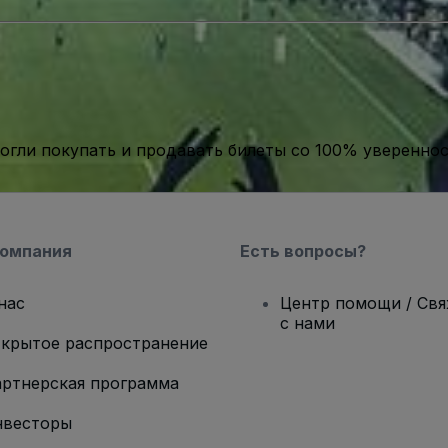
гли покупать и продавать билеты со 100% уверенно
компания
Есть вопросы?
нас
Центр помощи / Св
с нами
крытое распространение
ртнерская программа
нвесторы