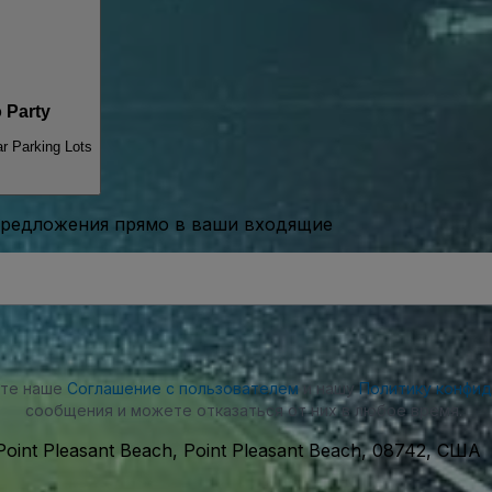
 Party
ar Parking Lots
предложения прямо в ваши входящие
ете наше
Соглашение с пользователем
и нашу
Политику конфи
сообщения и можете отказаться от них в любое время.
Point Pleasant Beach, Point Pleasant Beach, 08742, США