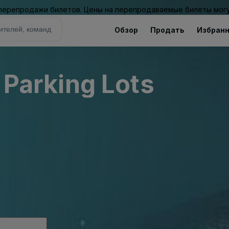
 перепродажи билетов. Цены на перепродаваемые билеты могу
Обзор
Продать
Избран
r Parking Lots