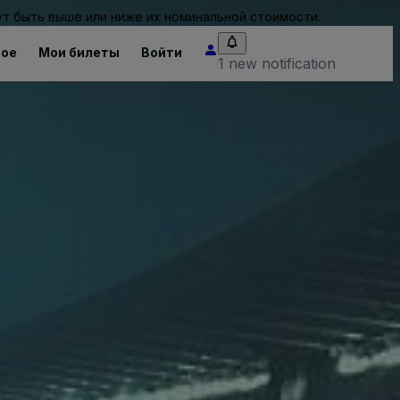
т быть выше или ниже их номинальной стоимости.
ное
Мои билеты
Войти
1 new notification