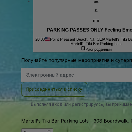
авг.
21
птн
PARKING PASSES ONLY Feeling Emo
20:00
Point Pleasant Beach, NJ, США
Martell's Tiki B
Martell's Tiki Bar Parking Lots
Распроданный
Получайте популярные мероприятия и супер
Адрес
электронной
почты
Присоединиться к списку
Выполняя вход или регистрируясь, вы принима
Martell's Tiki Bar Parking Lots
-
308 Boardwalk, 