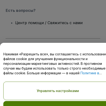
Есть вопросы?
Центр помощи / Свяжитесь с нами
Авторские права © viagogo GmbH 2026
Сведения о компании
Использование данного веб-сайта означает принятие
Условий
Нажимая «Разрешить все», вы соглашаетесь с использован
и положений
, а также
Политики конфиденциальности
,
файлов cookie для улучшения функциональности и
Политики в отношении файлов cookie
, и
Политики
персонализации маркетинговых активностей. В противном
конфиденциальности для мобильных устройств
случае мы будем использовать только строго необходимые
Не передавайте мою личную информацию третьим лицам/Ваши
файлы cookie. Больше информации — в нашей
Политике в
настройки конфиденциальности
отношении файлов cookie
.
Управлять настройками