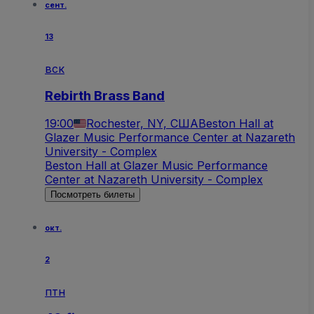
сент.
13
вск
Rebirth Brass Band
19:00
Rochester, NY, США
Beston Hall at
Glazer Music Performance Center at Nazareth
University - Complex
Beston Hall at Glazer Music Performance
Center at Nazareth University - Complex
Посмотреть билеты
окт.
2
птн