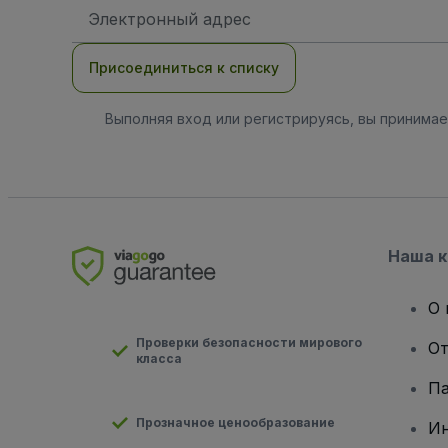
Адрес
электронной
почты
Присоединиться к списку
Выполняя вход или регистрируясь, вы принима
Наша 
О 
Проверки безопасности мирового
От
класса
Па
Прозначное ценообразование
И