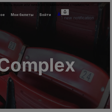
т быть выше или ниже их номинальной стоимости.
ное
Мои билеты
Войти
1 new notification
- Complex