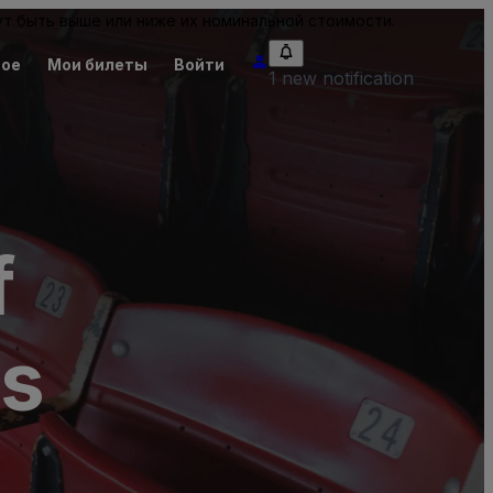
т быть выше или ниже их номинальной стоимости.
ное
Мои билеты
Войти
1 new notification
f
ts