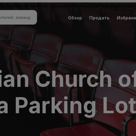
 перепродажи билетов. Цены на перепродаваемые билеты могу
Обзор
Продать
Избран
rian Church o
a Parking Lo