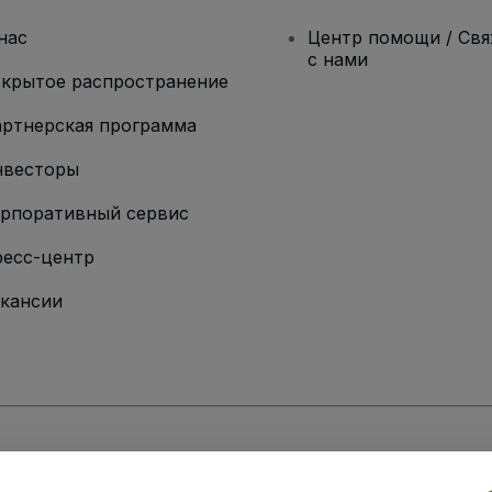
нас
Центр помощи / Св
с нами
крытое распространение
ртнерская программа
нвесторы
рпоративный сервис
есс-центр
кансии
ии
вий и положений
, а также
Политики конфиденциальности
,
Политики в о