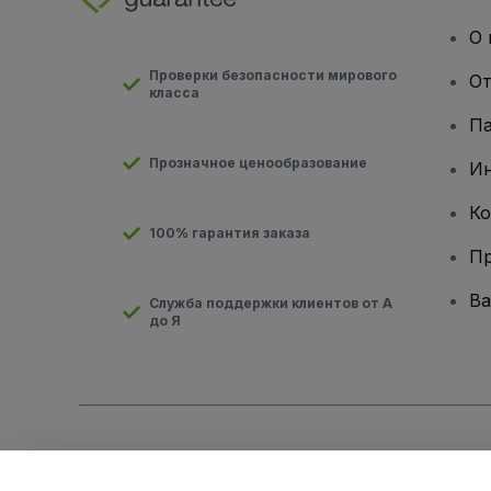
О 
Проверки безопасности мирового
От
класса
Па
Прозначное ценообразование
И
Ко
100% гарантия заказа
Пр
Ва
Служба поддержки клиентов от А
до Я
Авторские права © viagogo GmbH 2026
Сведения о компан
Использование данного веб-сайта означает принятие
Усло