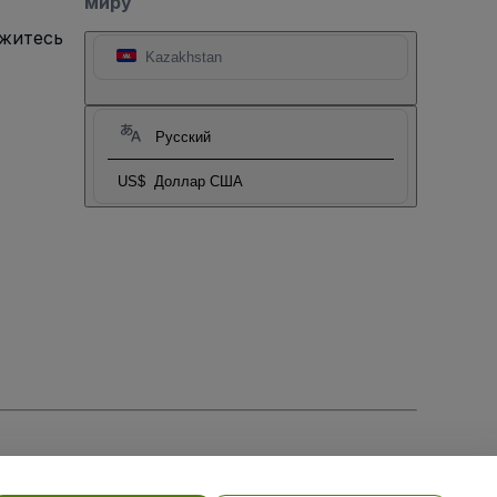
миру
яжитесь
Kazakhstan
Русский
US$
Доллар США
тношении файлов cookie
, и
Политики конфиденциальности