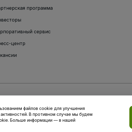
ртнерская программа
нвесторы
рпоративный сервис
есс-центр
кансии
ии
вий и положений
, а также
Политики конфиденциальности
,
Политики в о
ьзованием файлов cookie для улучшения
аши настройки конфиденциальности
 активностей. В противном случае мы будем
okie. Больше информации — в нашей