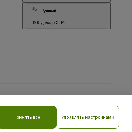
Русский
US$
Доллар США
тношении файлов cookie
, и
Политики конфиденциальности
Принять все
Управлять настройками