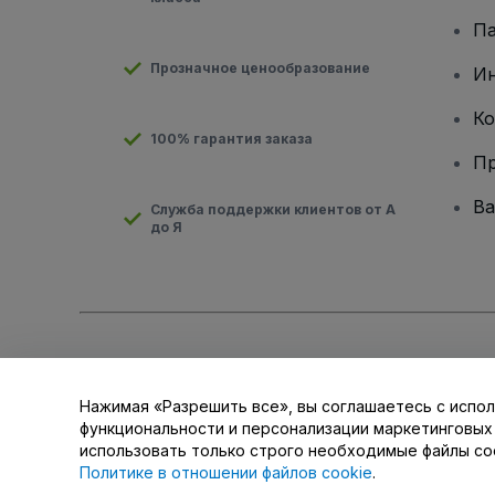
Па
Прозначное ценообразование
И
Ко
100% гарантия заказа
Пр
Ва
Служба поддержки клиентов от А
до Я
Авторские права © viagogo GmbH 2026
Сведения о компан
Использование данного веб-сайта означает принятие
Усло
для мобильных устройств
Нажимая «Разрешить все», вы соглашаетесь с испол
Не передавайте мою личную информацию третьим лицам/В
функциональности и персонализации маркетинговых
использовать только строго необходимые файлы co
Политике в отношении файлов cookie
.