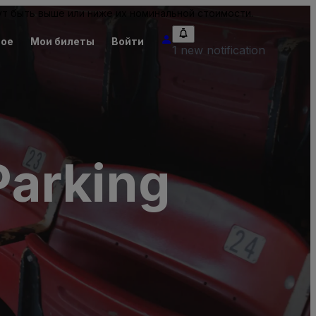
т быть выше или ниже их номинальной стоимости.
ное
Мои билеты
Войти
1 new notification
Parking