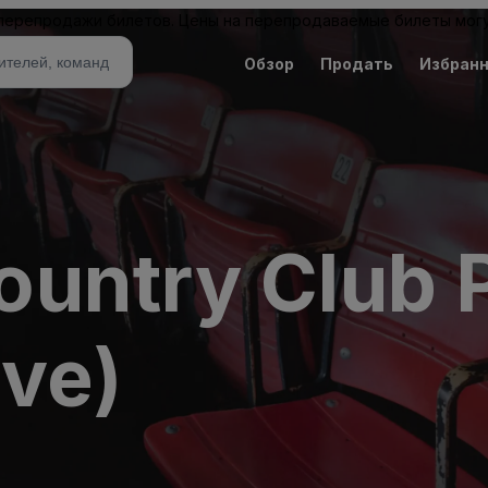
 перепродажи билетов. Цены на перепродаваемые билеты могу
Обзор
Продать
Избран
untry Club 
ive)