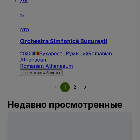
дек.
22
втр
Orchestra Simfonică Bucureşti
20:00
Бухарест, Румыния
Romanian
Athenaeum
Romanian Athenaeum
Посмотреть билеты
1
2
Недавно просмотренные