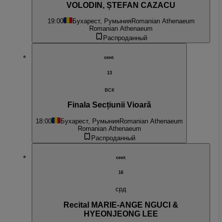
VOLODIN, ȘTEFAN CAZACU
19:00
Бухарест, Румыния
Romanian Athenaeum
Romanian Athenaeum
Распроданный
сент.
13
вск
Finala Secțiunii Vioară
18:00
Бухарест, Румыния
Romanian Athenaeum
Romanian Athenaeum
Распроданный
сент.
16
срд
Recital MARIE-ANGE NGUCI &
HYEONJEONG LEE