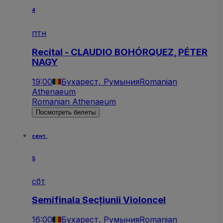
4
птн
Recital - CLAUDIO BOHÓRQUEZ, PÉTER
NAGY
19:00
Бухарест, Румыния
Romanian
Athenaeum
Romanian Athenaeum
Посмотреть билеты
сент.
5
сбт
Semifinala Secțiunii Violoncel
16:00
Бухарест, Румыния
Romanian