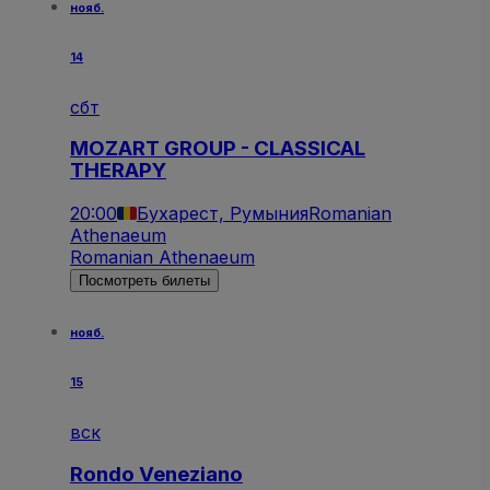
нояб.
14
сбт
MOZART GROUP - CLASSICAL
THERAPY
20:00
Бухарест, Румыния
Romanian
Athenaeum
Romanian Athenaeum
Посмотреть билеты
нояб.
15
вск
Rondo Veneziano