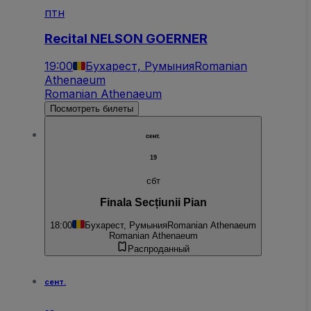
птн
Recital NELSON GOERNER
19:00
Бухарест, Румыния
Romanian
Athenaeum
Romanian Athenaeum
Посмотреть билеты
сент.
19
сбт
Finala Secțiunii Pian
18:00
Бухарест, Румыния
Romanian Athenaeum
Romanian Athenaeum
Распроданный
сент.