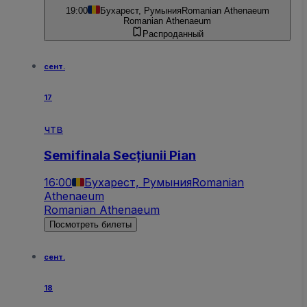
19:00
Бухарест, Румыния
Romanian Athenaeum
Romanian Athenaeum
Распроданный
сент.
17
чтв
Semifinala Secțiunii Pian
16:00
Бухарест, Румыния
Romanian
Athenaeum
Romanian Athenaeum
Посмотреть билеты
сент.
18