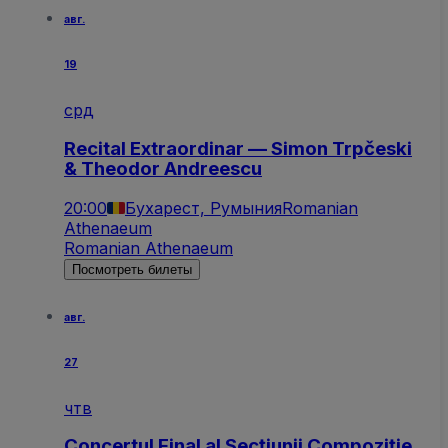
авг.
19
срд
Recital Extraordinar — Simon Trpčeski
& Theodor Andreescu
20:00
Бухарест, Румыния
Romanian
Athenaeum
Romanian Athenaeum
Посмотреть билеты
авг.
27
чтв
Concertul Final al Secțiunii Compoziție