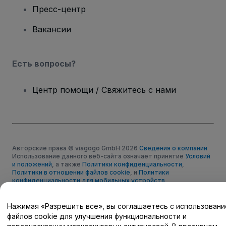
Пресс-центр
Вакансии
Есть вопросы?
Центр помощи / Свяжитесь с нами
Авторские права © viagogo GmbH 2026
Сведения о компании
Использование данного веб-сайта означает принятие
Условий
и положений
, а также
Политики конфиденциальности
,
Политики в отношении файлов cookie
, и
Политики
конфиденциальности для мобильных устройств
Не передавайте мою личную информацию третьим лицам/Ваши
настройки конфиденциальности
Нажимая «Разрешить все», вы соглашаетесь с использован
файлов cookie для улучшения функциональности и