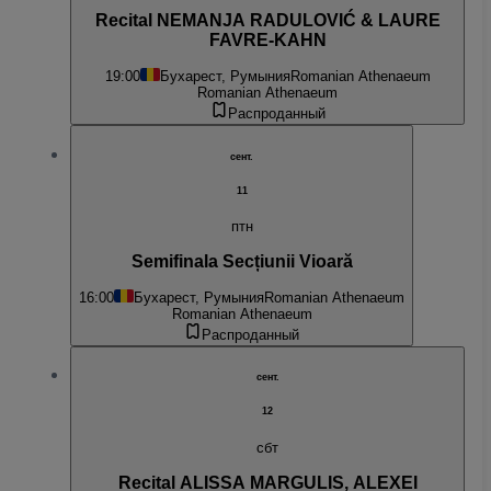
Recital NEMANJA RADULOVIĆ & LAURE
FAVRE-KAHN
19:00
Бухарест, Румыния
Romanian Athenaeum
Romanian Athenaeum
Распроданный
сент.
11
птн
Semifinala Secțiunii Vioară
16:00
Бухарест, Румыния
Romanian Athenaeum
Romanian Athenaeum
Распроданный
сент.
12
сбт
Recital ALISSA MARGULIS, ALEXEI