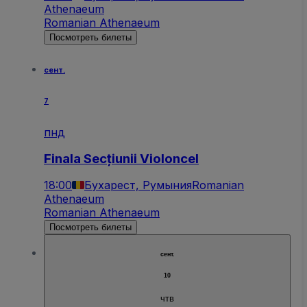
Athenaeum
Romanian Athenaeum
Посмотреть билеты
сент.
7
пнд
Finala Secțiunii Violoncel
18:00
Бухарест, Румыния
Romanian
Athenaeum
Romanian Athenaeum
Посмотреть билеты
сент.
10
чтв