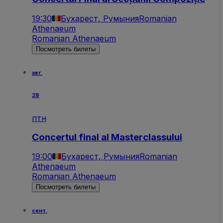
19:30
Бухарест, Румыния
Romanian
Athenaeum
Romanian Athenaeum
Посмотреть билеты
авг.
28
птн
Concertul final al Masterclassului
19:00
Бухарест, Румыния
Romanian
Athenaeum
Romanian Athenaeum
Посмотреть билеты
сент.