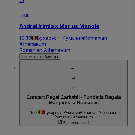
28
пнд
Andrei Irimia x Marius Manole
19:30
Бухарест, Румыния
Romanian
Athenaeum
Romanian Athenaeum
Посмотреть билеты
окт.
25
вск
Concert Regal Caritabil - Fundatia Regală
Margareta a României
19:00
Бухарест, Румыния
Romanian Athenaeum
Romanian Athenaeum
Распроданный