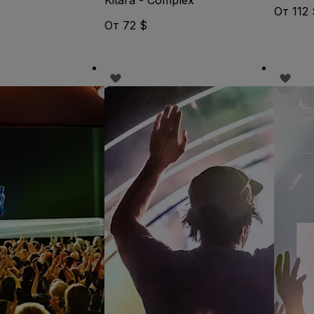
От 112
От 72 $