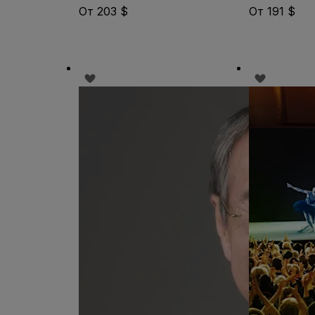
От 203 $
От 191 $