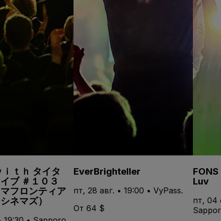
ｗｉｔｈ タイタ
EverBrighteller
FONS -
イブ ＃１０３
Luv
ネマフロンティア
пт, 28 авг. • 19:00 • VyPass.
Ｏシネマズ）
пт, 04 
От 64 $
Sappor
 • 19:30 • Sapporo