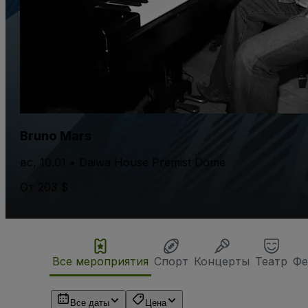
Bruno Mars
вс, 10.01 • Daiwa House Premist Dome
От 203 $
Все мероприятия
Спорт
Концерты
Театр
Фе
Все даты
Цена