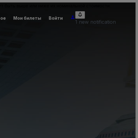
т быть выше или ниже их номинальной стоимости.
ное
Мои билеты
Войти
1 new notification