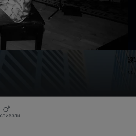
渡
ср,
стивали