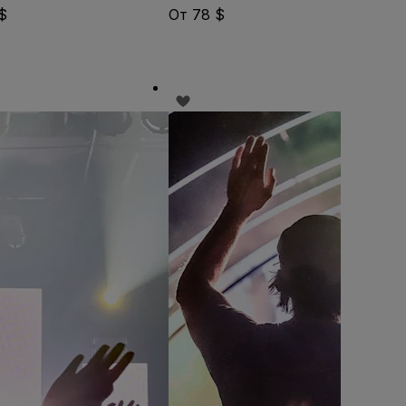
 $
От 78 $