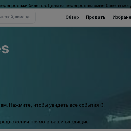
 перепродажи билетов. Цены на перепродаваемые билеты могу
Обзор
Продать
Избран
es
м. Нажмите, чтобы увидеть все события ().
предложения прямо в ваши входящие