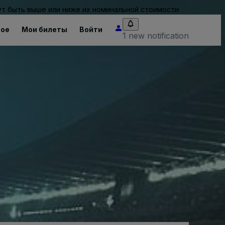
т быть выше или ниже их номинальной стоимости.
ное
Мои билеты
Войти
1 new notification