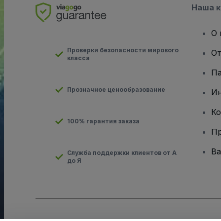
Наша 
О 
Проверки безопасности мирового
От
класса
Па
Прозначное ценообразование
И
Ко
100% гарантия заказа
Пр
Ва
Служба поддержки клиентов от А
до Я