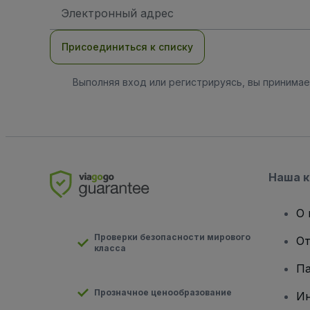
Адрес
электронной
почты
Присоединиться к списку
Выполняя вход или регистрируясь, вы принима
Наша 
О 
Проверки безопасности мирового
От
класса
Па
Прозначное ценообразование
И