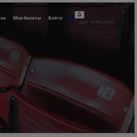
т быть выше или ниже их номинальной стоимости.
ное
Мои билеты
Войти
1 new notification