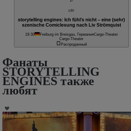
17
сбт
storytelling engines: Ich fühl’s nicht – eine (sehr)
szenische Comiclesung nach Liv Strömquist
19:30
Freiburg im Breisgau, Германия
Cargo-Theater
Cargo-Theater
Распроданный
Фанаты
STORYTELLING
ENGINES также
любят