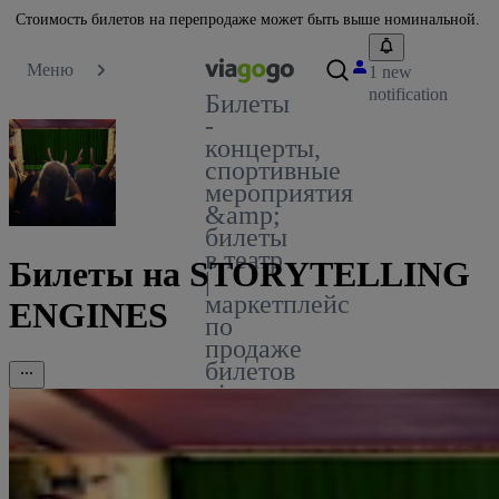
Стоимость билетов на перепродаже может быть выше номинальной.
Меню
1 new
notification
Билеты
-
концерты,
спортивные
мероприятия
&amp;
билеты
в театр
Билеты на STORYTELLING
|
маркетплейс
ENGINES
по
продаже
билетов
viagogo